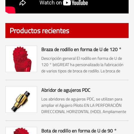
Productos recientes
Braza de rodillo en forma de U de 120 °
Descripción general El rodillo en forma de U de
120 ° bitGREAT ha personalizado la fabricación
de varios tipos de broca de rodillo. La broca de
rodillo tradicional se cortó con un bit de tricón. Por
lo tanto, incluye cortadores de Cono No.1 ,No.2,
No.3...
Abridor de agujeros PDC
Los abridores de agujeros PDC, se utilizan para
ampliar el Agujero Piloto EN LA PERFORACIÓN
DIRECCIONAL HORIZONTAL (HDD). Ampliamente
utilizado en la construcción, el puente, la carretera
y la construcción ferroviaria.
Bota de rodillo en forma de U de 90 °