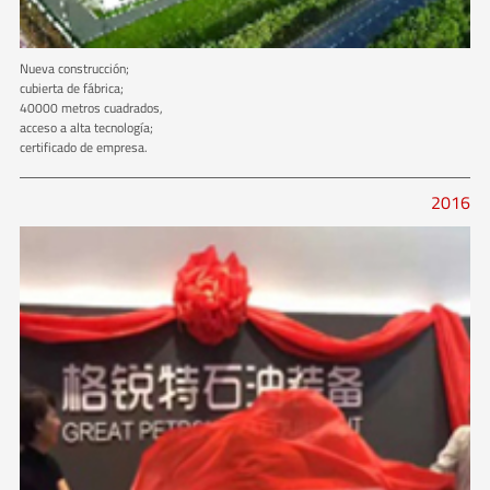
Nueva construcción;
cubierta de fábrica;
40000 metros cuadrados,
acceso a alta tecnología;
certificado de empresa.
2016