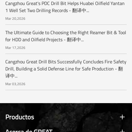
Cangzhou Great's PDC Drill Bit Helps Huabei Oilfield Yantan
1 Well Set Two Drilling Records - 翻译中...
Mar 20,2026
The Ultimate Guide to Choosing the Right Reamer Bit & Tool
for HDD and Oilfield Projects - 翻译中...
Mar 17,2026
Cangzhou Great Drill Bits Successfully Concludes Fire Safety
Drill, Building a Solid Defense Line for Safe Production - 翻
译中...
Mar 03,2026
Productos
Acerca de GREAT