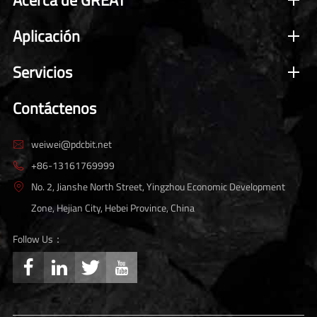
Aplicación
Servicios
Contáctenos
weiwei@pdcbit.net

+86-13161769999

No. 2, Jianshe North Street, Yingzhou Economic Development

Zone, Hejian City, Hebei Province, China
Follow Us：



