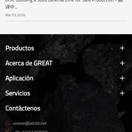
译中...
Mar 03,2026
Productos
Acerca de GREAT
Aplicación
Servicios
Contáctenos
weiwei@pdcbit.net

+86-13161769999
