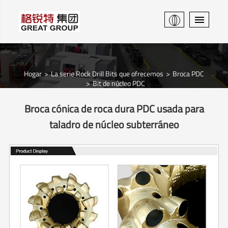
Hogar
La serie Rock Drill Bits que ofrecemos
Broca PDC
Bit de núcleo PDC
Broca cónica de roca dura PDC usada para
taladro de núcleo subterráneo