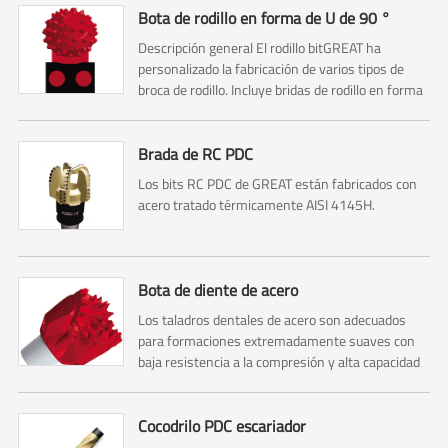
Bota de rodillo en forma de U de 90 °
Descripción general El rodillo bitGREAT ha
personalizado la fabricación de varios tipos de
broca de rodillo. Incluye bridas de rodillo en forma
de U de 90 °, bridas de rodillo en forma de U de
120 ° y bridas de rodillo de cielo estrellado.
Brada de RC PDC
Los bits RC PDC de GREAT están fabricados con
acero tratado térmicamente AISI 4145H.
Bota de diente de acero
Los taladros dentales de acero son adecuados
para formaciones extremadamente suaves con
baja resistencia a la compresión y alta capacidad
de perforación, como arcilla, lutita, tiza, etc.
Cocodrilo PDC escariador