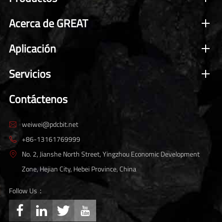
Acerca de GREAT
Aplicación
Servicios
Contáctenos
weiwei@pdcbit.net

+86-13161769999

No. 2, Jianshe North Street, Yingzhou Economic Development

Zone, Hejian City, Hebei Province, China
Follow Us：



