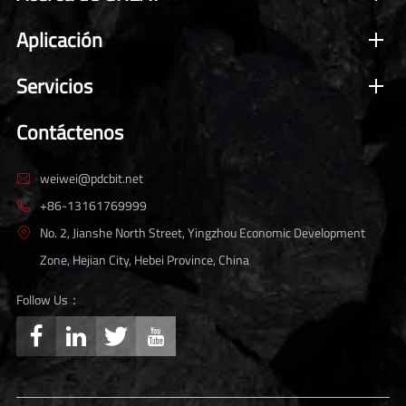
Aplicación
Servicios
Contáctenos
weiwei@pdcbit.net

+86-13161769999

No. 2, Jianshe North Street, Yingzhou Economic Development

Zone, Hejian City, Hebei Province, China
Follow Us：



