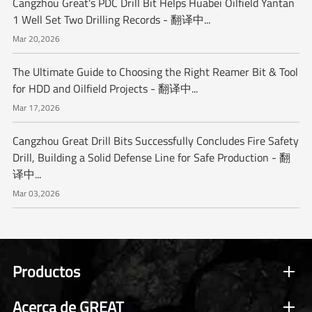
Cangzhou Great's PDC Drill Bit Helps Huabei Oilfield Yantan
1 Well Set Two Drilling Records - 翻译中...
Mar 20,2026
The Ultimate Guide to Choosing the Right Reamer Bit & Tool
for HDD and Oilfield Projects - 翻译中...
Mar 17,2026
Cangzhou Great Drill Bits Successfully Concludes Fire Safety
Drill, Building a Solid Defense Line for Safe Production - 翻
译中...
Mar 03,2026
Productos
Acerca de GREAT