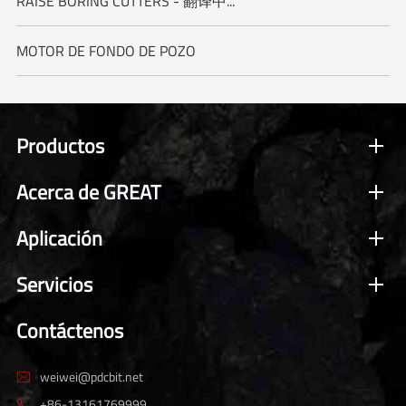
RAISE BORING CUTTERS - 翻译中...
MOTOR DE FONDO DE POZO
Productos
Acerca de GREAT
Aplicación
Servicios
Contáctenos
weiwei@pdcbit.net

+86-13161769999
