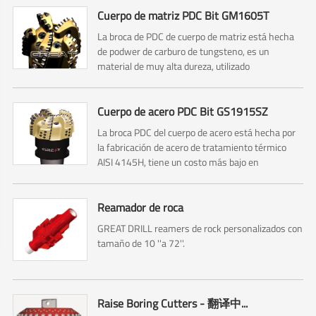
Cuerpo de matriz PDC Bit GM1605T
La broca de PDC de cuerpo de matriz está hecha
de podwer de carburo de tungsteno, es un
material de muy alta dureza, utilizado
principalmente para perforaciones profundas de
pozos de petróleo y gas.
Cuerpo de acero PDC Bit GS1915SZ
La broca PDC del cuerpo de acero está hecha por
la fabricación de acero de tratamiento térmico
AISI 4145H, tiene un costo más bajo en
comparación con la broca PDC del cuerpo de la
matriz.
Reamador de roca
GREAT DRILL reamers de rock personalizados con
tamaño de 10 ''a 72''.
Raise Boring Cutters - 翻译中...