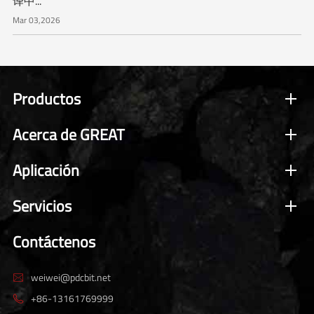
译中...
Mar 03,2026
Productos
Acerca de GREAT
Aplicación
Servicios
Contáctenos
weiwei@pdcbit.net

+86-13161769999
