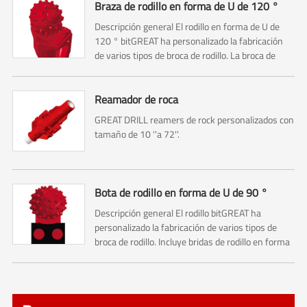
Braza de rodillo en forma de U de 120 °
Descripción general El rodillo en forma de U de
120 ° bitGREAT ha personalizado la fabricación
de varios tipos de broca de rodillo. La broca de
rodillo tradicional se cortó con un bit de tricón. Por
lo tanto, incluye cortadores de Cono No.1 ,No.2,
No.3...
Reamador de roca
GREAT DRILL reamers de rock personalizados con
tamaño de 10 ''a 72''.
Bota de rodillo en forma de U de 90 °
Descripción general El rodillo bitGREAT ha
personalizado la fabricación de varios tipos de
broca de rodillo. Incluye bridas de rodillo en forma
de U de 90 °, bridas de rodillo en forma de U de
120 ° y bridas de rodillo de cielo estrellado.