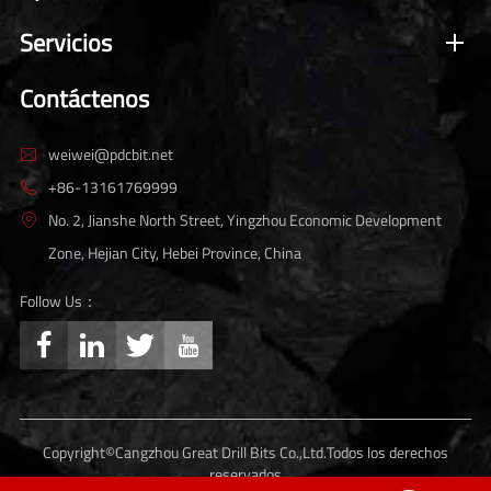
Servicios
Contáctenos
weiwei@pdcbit.net

+86-13161769999

No. 2, Jianshe North Street, Yingzhou Economic Development

Zone, Hejian City, Hebei Province, China
Follow Us：




Copyright©
Cangzhou Great Drill Bits Co.,Ltd.
Todos los derechos
reservados