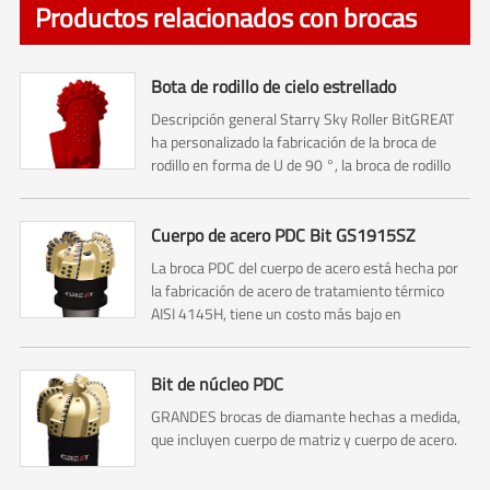
Productos relacionados con brocas
Bota de rodillo de cielo estrellado
Descripción general Starry Sky Roller BitGREAT
ha personalizado la fabricación de la broca de
rodillo en forma de U de 90 °, la broca de rodillo
en forma de U de 120 ° y la broca de rodillo de
cielo estrellado. La broca de rodillo utilizada
principalmente para escariador de roca (abridor de
Cuerpo de acero PDC Bit GS1915SZ
agujeros)...
La broca PDC del cuerpo de acero está hecha por
la fabricación de acero de tratamiento térmico
AISI 4145H, tiene un costo más bajo en
comparación con la broca PDC del cuerpo de la
matriz.
Bit de núcleo PDC
GRANDES brocas de diamante hechas a medida,
que incluyen cuerpo de matriz y cuerpo de acero.